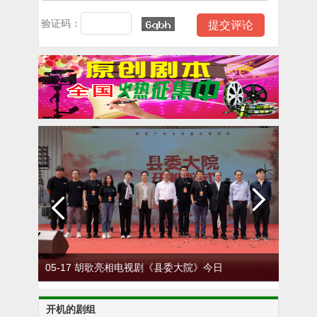
验证码：
05-17 胡歌亮相电视剧《县委大院》今日
0
在安徽开机
开机的剧组