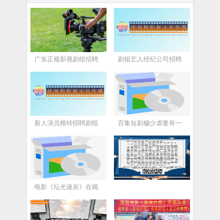
广东正规影视剧组招聘
剧组艺人经纪公司招聘
新人演员模特招聘剧组
百集短剧穆少虐妻有一
电影《坛光速辰》在揭