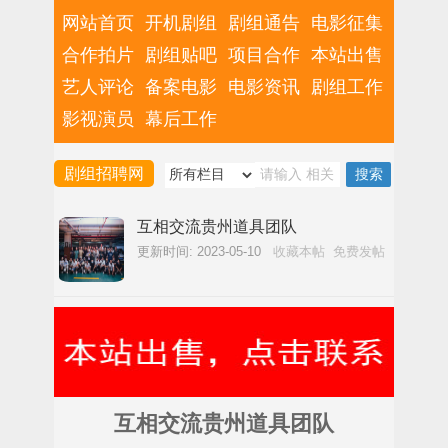
网站首页
开机剧组
剧组通告
电影征集
合作拍片
剧组贴吧
项目合作
本站出售
艺人评论
备案电影
电影资讯
剧组工作
影视演员
幕后工作
剧组招聘网
互相交流贵州道具团队
更新时间: 2023-05-10
收藏本帖
免费发帖
互相交流贵州道具团队