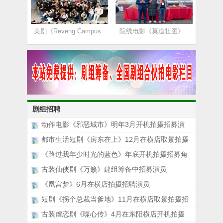
美剧《Reveng Campus
院线电影《莫道壮图》
剧组招聘
动作电影《邪恶城市》明年3月开机拍摄招募演
都市生活短剧《房东在上》12月在横店取景拍摄
《路过我年少时光的蓝色》年底开机拍摄招募角
古装仙侠剧《万籁》建组筹备中招募演员
《凰宫梦》6月在横店拍摄招聘演员
短剧《拐个总裁当爹地》11月在横店取景拍摄招
古装虐恋剧《噬心传》4月在东阳横店开机拍摄