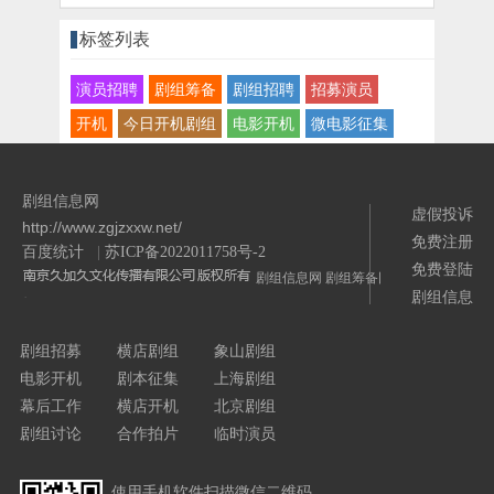
标签列表
演员招聘
剧组筹备
剧组招聘
招募演员
开机
今日开机剧组
电影开机
微电影征集
剧组信息网
虚假投诉
http://www.zgjzxxw.net/
免费注册
百度统计
|
苏ICP备2022011758号-2
免费登陆
剧组信息网
剧组筹备网
剧组信息
/>
剧组招募
横店剧组
象山剧组
电影开机
剧本征集
上海剧组
幕后工作
横店开机
北京剧组
剧组讨论
合作拍片
临时演员
使用手机软件扫描微信二维码