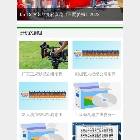
05-19 古装甜宠轻喜剧《三两赘婿》2022
0
年5月5日在象山影视城神雕广场举行开机
开机的剧组
仪式
广东正规影视剧组招聘
剧组艺人经纪公司招聘
新人演员模特招聘剧组
百集短剧穆少虐妻有一