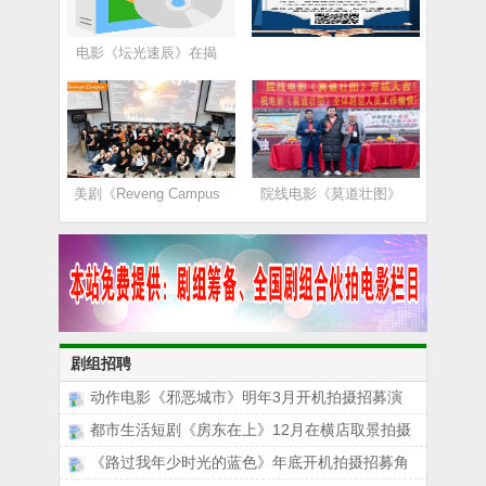
电影《坛光速辰》在揭
美剧《Reveng Campus
院线电影《莫道壮图》
剧组招聘
动作电影《邪恶城市》明年3月开机拍摄招募演
都市生活短剧《房东在上》12月在横店取景拍摄
《路过我年少时光的蓝色》年底开机拍摄招募角