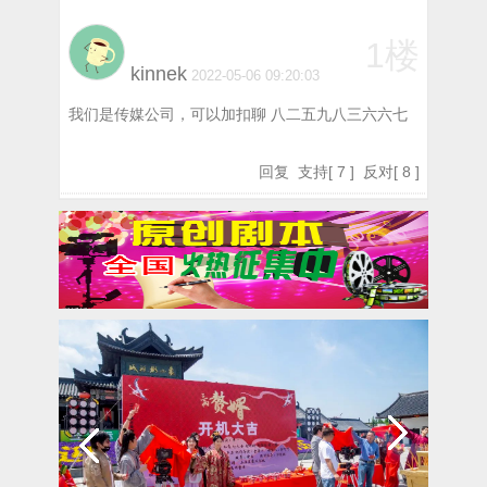
1楼
kinnek
2022-05-06 09:20:03
我们是传媒公司，可以加扣聊 八二五九八三六六七
回复
支持
[
7
]
反对
[
8
]