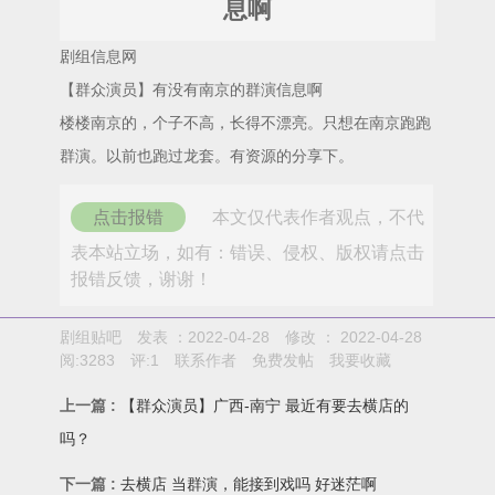
息啊
剧组信息网
【群众演员】有没有南京的群演信息啊
楼楼南京的，个子不高，长得不漂亮。只想在南京跑跑
群演。以前也跑过龙套。有资源的分享下。
点击报错
本文仅代表作者观点，不代
表本站立场，如有：错误、侵权、版权请点击
报错反馈，谢谢！
剧组贴吧
发表 ：2022-04-28
修改 ：
2022-04-28
阅:
3283
评:
1
联系作者
免费发帖
我要收藏
上一篇 :
【群众演员】广西-南宁 最近有要去横店的
吗？
下一篇 :
去横店 当群演，能接到戏吗 好迷茫啊