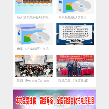
新人演员模特招聘剧组
百集短剧穆少虐妻有一
电影《坛光速辰》在揭
美剧《Reveng Campus
院线电影《莫道壮图》