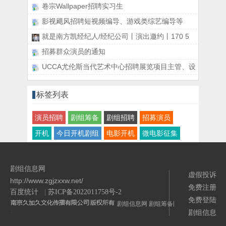
卷宗Wallpaper招聘实习生
影视飓风招聘短视频编导、游戏类综艺编导等
就是南方凯经纪人/经纪公司丨演出邀约丨170 5
招募群众演员的通知
UCCA尤伦斯当代艺术中心招聘展览项目主管、设
标签列表
演员招聘
剧组筹备
剧组招聘
招募演员
开机
今日开机剧组
电影开机
微电影征集
剧组信息网
虚假投诉
http://www.zgjzxxw.net/
免费注册
百度统计
|
苏ICP备2022011758号-2
免费登陆
剧组信息网
剧组筹备网
剧组信息
/>