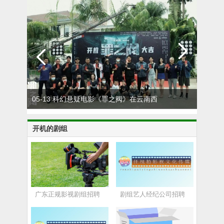
05-13 科幻悬疑电影《罪之阀》在云南西
0
双版纳开机
开机的剧组
广东正规影视剧组招聘
剧组艺人经纪公司招聘