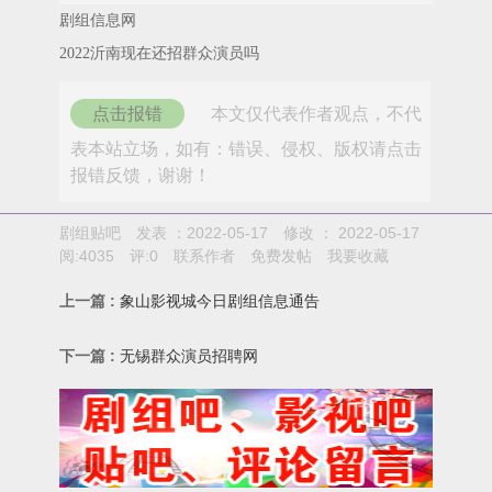
剧组信息网
2022沂南现在还招群众演员吗
点击报错
本文仅代表作者观点，不代
表本站立场，如有：错误、侵权、版权请点击
报错反馈，谢谢！
剧组贴吧
发表 ：2022-05-17
修改 ：
2022-05-17
阅:
4035
评:
0
联系作者
免费发帖
我要收藏
上一篇 :
象山影视城今日剧组信息通告
下一篇 :
无锡群众演员招聘网