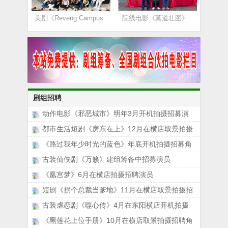
美剧《Reveng Campus
院线电影《莫道壮图》
剧组招聘
动作电影《邪恶城市》明年3月开机拍摄招募演
都市生活短剧《房东在上》12月在横店取景拍摄
《路过我年少时光的蓝色》年底开机拍摄招募角
古装仙侠剧《万籁》建组筹备中招募演员
《凰宫梦》6月在横店拍摄招聘演员
短剧《拐个总裁当爹地》11月在横店取景拍摄招
古装虐恋剧《噬心传》4月在东阳横店开机拍摄
《黑莲花上位手册》10月在横店取景拍摄招聘角