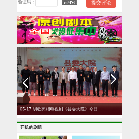
验证码：
05-17 胡歌亮相电视剧《县委大院》今日
0
在安徽开机
开机的剧组