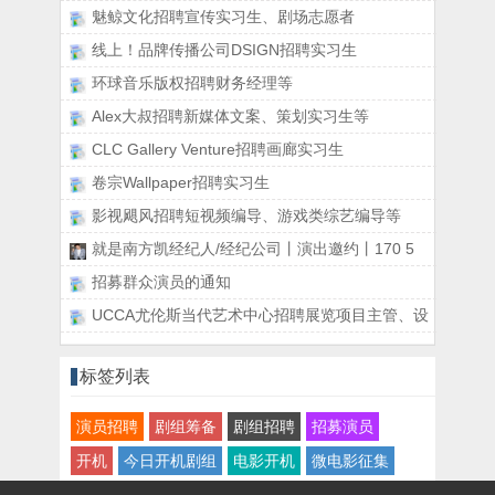
魅鲸文化招聘宣传实习生、剧场志愿者
线上！品牌传播公司DSIGN招聘实习生
环球音乐版权招聘财务经理等
Alex大叔招聘新媒体文案、策划实习生等
CLC Gallery Venture招聘画廊实习生
卷宗Wallpaper招聘实习生
影视飓风招聘短视频编导、游戏类综艺编导等
就是南方凯经纪人/经纪公司丨演出邀约丨170 5
招募群众演员的通知
UCCA尤伦斯当代艺术中心招聘展览项目主管、设
标签列表
演员招聘
剧组筹备
剧组招聘
招募演员
开机
今日开机剧组
电影开机
微电影征集