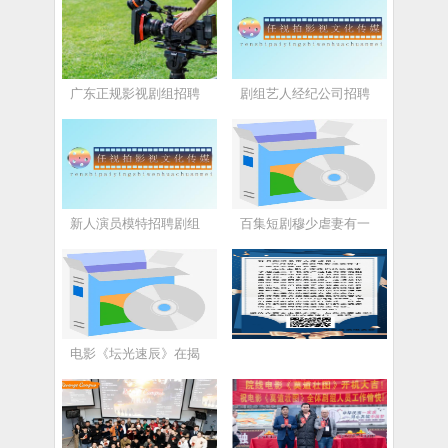
广东正规影视剧组招聘
剧组艺人经纪公司招聘
新人演员模特招聘剧组
百集短剧穆少虐妻有一
电影《坛光速辰》在揭