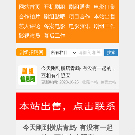
网站首页
开机剧组
剧组通告
电影征集
合作拍片
剧组贴吧
项目合作
本站出售
艺人评论
备案电影
电影资讯
剧组工作
影视演员
幕后工作
剧组招聘网
今天刚到横店青鹧· 有没有一起的，
互相有个照应
更新时间: 2023-10-25
收藏本帖
免费发帖
今天刚到横店青鹧· 有没有一起