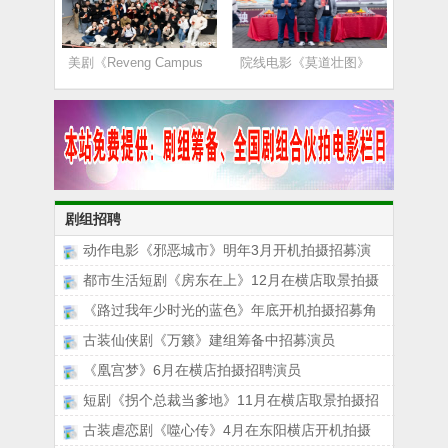
美剧《Reveng Campus
院线电影《莫道壮图》
剧组招聘
动作电影《邪恶城市》明年3月开机拍摄招募演
都市生活短剧《房东在上》12月在横店取景拍摄
《路过我年少时光的蓝色》年底开机拍摄招募角
古装仙侠剧《万籁》建组筹备中招募演员
《凰宫梦》6月在横店拍摄招聘演员
短剧《拐个总裁当爹地》11月在横店取景拍摄招
古装虐恋剧《噬心传》4月在东阳横店开机拍摄