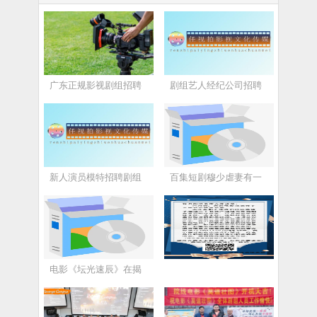
广东正规影视剧组招聘
剧组艺人经纪公司招聘
新人演员模特招聘剧组
百集短剧穆少虐妻有一
电影《坛光速辰》在揭