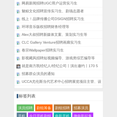
网易新闻招聘UGC用户运营实习生
魅鲸文化招聘宣传实习生、剧场志愿者
线上！品牌传播公司DSIGN招聘实习生
环球音乐版权招聘财务经理等
Alex大叔招聘新媒体文案、策划实习生等
CLC Gallery Venture招聘画廊实习生
卷宗Wallpaper招聘实习生
影视飓风招聘短视频编导、游戏类综艺编导等
就是南方凯经纪人/经纪公司丨演出邀约丨170 5
招募群众演员的通知
UCCA尤伦斯当代艺术中心招聘展览项目主管、设
标签列表
演员招聘
剧组筹备
剧组招聘
招募演员
开机
今日开机剧组
电影开机
微电影征集