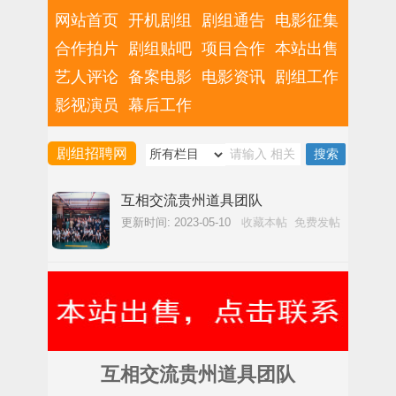
网站首页
开机剧组
剧组通告
电影征集
合作拍片
剧组贴吧
项目合作
本站出售
艺人评论
备案电影
电影资讯
剧组工作
影视演员
幕后工作
剧组招聘网
互相交流贵州道具团队
更新时间: 2023-05-10
收藏本帖
免费发帖
互相交流贵州道具团队