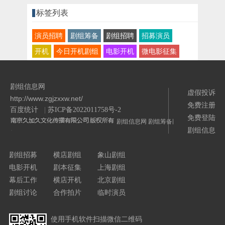
标签列表
演员招聘
剧组筹备
剧组招聘
招募演员
开机
今日开机剧组
电影开机
微电影征集
剧组信息网
虚假投诉
http://www.zgjzxxw.net/
免费注册
百度统计
|
苏ICP备2022011758号-2
免费登陆
剧组信息网
剧组筹备网
剧组信息
/>
剧组招募
横店剧组
象山剧组
电影开机
剧本征集
上海剧组
幕后工作
横店开机
北京剧组
剧组讨论
合作拍片
临时演员
使用手机软件扫描微信二维码