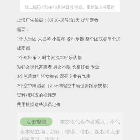
上海广告拍摄：8月16-18号拍1天 提前定妆
需要：
1个大乐团 大提琴 小提琴 各种乐器 整个团或者单个拼
成团都
1个年轻乐队 时尚潮流年轻乐队都
3男3女现代舞舞者 男女不限 长相好看 专业
3个芭蕾舞年轻女舞者 漂亮专业有气质
2个空中舞蹈者（吊环绸缎空中瑜伽舞蹈杂技都）
资料相对应的视频定
费用根据这些演员定价
点击报错
本文仅代表作者观点，不代
表本站立场，如有：错误、侵权、版权请点击
报错反馈，谢谢！