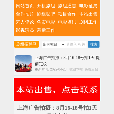
网站首页
开机剧组
剧组通告
电影征集
合作拍片
剧组贴吧
项目合作
本站出售
艺人评论
备案电影
电影资讯
剧组工作
影视演员
幕后工作
剧组招聘网
上海广告拍摄：8月16-18号拍1天 提
前定妆
更新时间: 2022-04-28
收藏本帖
免费发帖
上海广告拍摄：8月16-18号拍1天