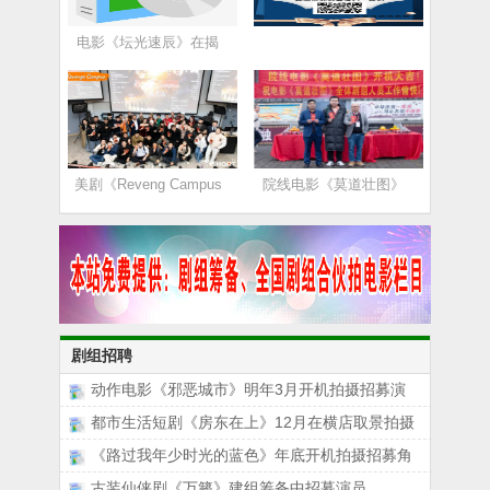
电影《坛光速辰》在揭
美剧《Reveng Campus
院线电影《莫道壮图》
剧组招聘
动作电影《邪恶城市》明年3月开机拍摄招募演
都市生活短剧《房东在上》12月在横店取景拍摄
《路过我年少时光的蓝色》年底开机拍摄招募角
古装仙侠剧《万籁》建组筹备中招募演员