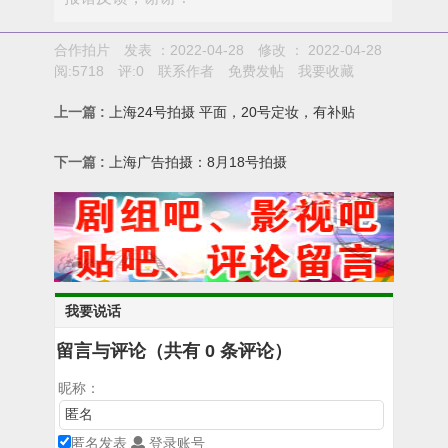
合作拍片
发表 ：2022-04-28
修改 ：
2022-04-28
阅:
5718
评:
0
联系作者
免费发帖
我要收藏
上一篇 :
上海24号拍摄 平面，20号定妆，有补贴
下一篇 :
上海广告拍摄：8月18号拍摄
我要说话
留言与评论（共有
0
条评论）
昵称：
匿名发表
登录账号