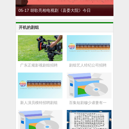
05-17 胡歌亮相电视剧《县委大院》今日
05-1
在安徽开机
双版纳
开机的剧组
广东正规影视剧组招聘
剧组艺人经纪公司招聘
新人演员模特招聘剧组
百集短剧穆少虐妻有一