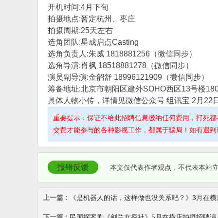
开机时间:4月下旬
拍摄
地点:暂定杭州、枣庄
拍摄
周期:25天左右
选角团队:星成启点Casting
选角负责人:朱威 1818881256（微信同步）
选角导演:肖枫 18518881278（微信同步）
演员副导演:金韶舒 18996121909（微信同步）
筹备
地址:北京市朝阳区建外SOHO西区13号楼180
具体人物小传，详情见微信公众号 组讯宝 2月22
重要提示：保证不给此招聘信息缴纳任何费用，打死都
交费才能参与的各种影视工作，都属于骗局！如有遇到请
报错反馈
本文仅代表作者观点，不代表本站
上一篇 :
《是机器人的话，这样做也没关系吧？》3月在横
下一篇 :
民国探案剧《剑兰女探社》5月在横店拍摄招聘演