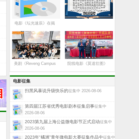
电影《坛光速辰》在揭
美剧《Reveng Campus
院线电影《莫道壮图》
电影征集
扫黑风暴说升级快乐的
征集中 2026-08-06
第四届江苏省优秀电影剧本征集启事
征集中
2026-08-06
2023第九届上海公益微电影节正式启动
征集中
2026-08-06
2023年“橘洲”青年微电影大赛征集作品中
征集中