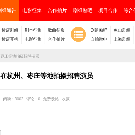
剧组通告
电影征集
合作拍片
剧组贴吧
项目合作
综合
横店剧组
剧本征集
歌曲征集
剧组贴吧
象山剧组
横店开机
电影征集
合作拍片
自拍微电
上海剧组
影
、枣庄等地拍摄招聘演员
月在杭州、枣庄等地拍摄招聘演员
阅读：
3002
评论：
0
免费发帖
收藏
司