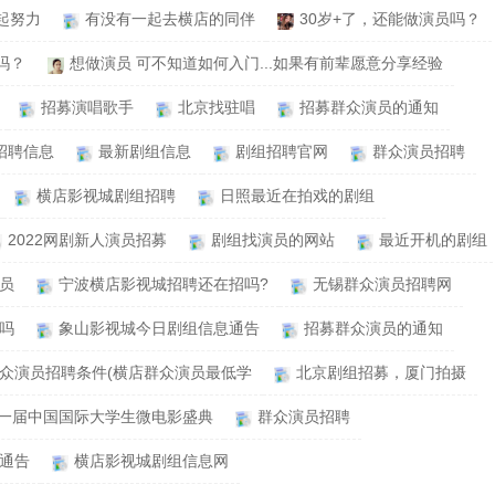
起努力
有没有一起去横店的同伴
30岁+了，还能做演员吗？
吗？
想做演员 可不知道如何入门...如果有前辈愿意分享经验
招募演唱歌手
北京找驻唱
招募群众演员的通知
招聘信息
最新剧组信息
剧组招聘官网
群众演员招聘
横店影视城剧组招聘
日照最近在拍戏的剧组
2022网剧新人演员招募
剧组找演员的网站
最近开机的剧组
员
宁波横店影视城招聘还在招吗?
无锡群众演员招聘网
员吗
象山影视城今日剧组信息通告
招募群众演员的通知
众演员招聘条件(横店群众演员最低学
北京剧组招募，厦门拍摄
第十一届中国国际大学生微电影盛典
群众演员招聘
通告
横店影视城剧组信息网