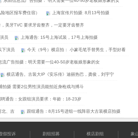
东阳信息流广告拍摄： 明天需要一位40-50岁老板娘形象的女
风险地区报车费住宿）
上海宣传片拍摄: 8月13号拍摄
，美牙TVC 要求牙齿整齐，一定要牙齿整齐
3演员
上海通告: 15号上海试装，17号上海拍摄
以下演员
今天（9号）横店拍： 小篆毛笔手替男生，手型好看
息流广告拍摄：明天需要一位40-50岁老板娘形象的女
横店通告。古装大IP《安乐传》迪丽热巴，龚俊，刘宇宁
捕拍摄 需要2位男性演员能拍近身枪戏与搏斗
招聘通告：女跟组演员要求：年龄：18-23岁
河北、吉
跟组通告：8月15号进组一线阵容大古装横店拍摄
虚假投诉
剧组招募
横店剧组
象