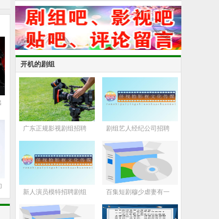
开机的剧组
出
广东正规影视剧组招聘
剧组艺人经纪公司招聘
约
新人演员模特招聘剧组
百集短剧穆少虐妻有一