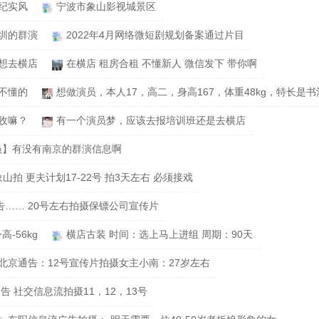
纪实风
宁波市象山影视城景区
圳的群演
2022年4月网络微短剧规划备案通过片目
想去横店
在横店 租房合租 不懂新人 微信发下 带你啊
不懂的
想做演员，本人17，高二，身高167，体重48kg，特长是书
收嘛？
有一个演员梦，应该去报培训班还是去横店
员】有没有南京的群演信息啊
象山拍 ️更夫计划17-22号 拍3天左右 必须接戏
告…… 20号左右拍摄保镖公司宣传片
高-56kg
横店古装 时间：选上马上进组 周期：90天
北京通告：12号宣传片拍摄女主小南：27岁左右
告 社交信息流拍摄11，12，13号