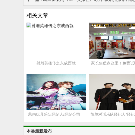
相关文章
射雕英雄传之东成西就
家长焦虑点这里！免费试
考！瀚宣博大5年真题库
悲伤玩具乐队经纪人/经纪公司丨
简单对话乐队经纪人/经
演出邀约丨170 5222 6000
演出邀约丨170 5222 6
本类最新发布