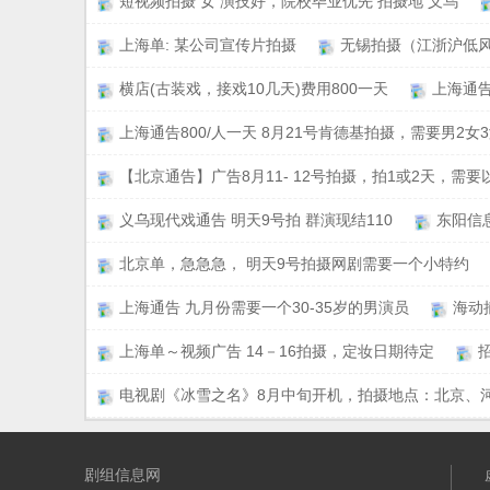
短视频拍摄 女 演技好，院校毕业优先 拍摄地 义乌
上海单: 某公司宣传片拍摄
无锡拍摄（江浙沪低
横店(古装戏，接戏10几天)费用800一天
上海通告
上海通告800/人一天 8月21号肯德基拍摄，需要男2女
【北京通告】广告8月11- 12号拍摄，拍1或2天，需要
义乌现代戏通告 明天9号拍 群演现结110
东阳信
北京单，急急急， 明天9号拍摄网剧需要一个小特约
上海通告 九月份需要一个30-35岁的男演员
海动
上海单～视频广告 14－16拍摄，定妆日期待定
电视剧《冰雪之名》8月中旬开机，拍摄地点：北京、
剧组信息网